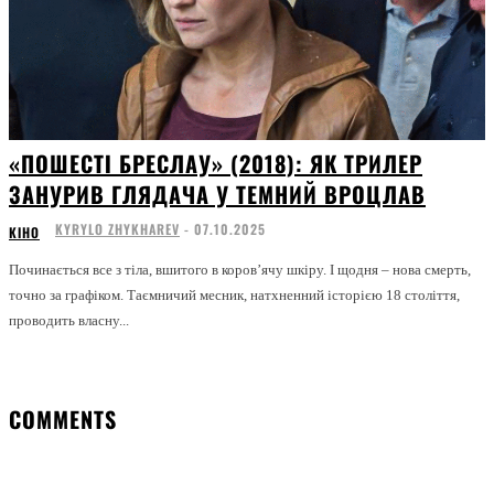
«ПОШЕСТІ БРЕСЛАУ» (2018): ЯК ТРИЛЕР
ЗАНУРИВ ГЛЯДАЧА У ТЕМНИЙ ВРОЦЛАВ
KYRYLO ZHYKHAREV
-
07.10.2025
КІНО
Починається все з тіла, вшитого в коров’ячу шкіру. І щодня – нова смерть,
точно за графіком. Таємничий месник, натхненний історією 18 століття,
проводить власну...
COMMENTS