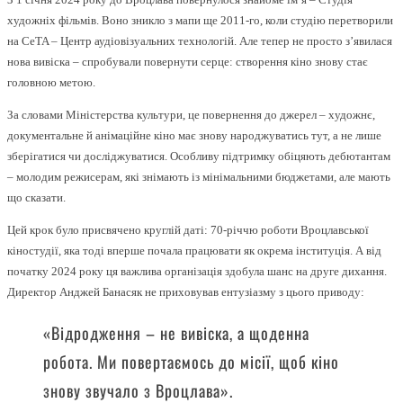
художніх фільмів. Воно зникло з мапи ще 2011-го, коли студію перетворили
на CeTA – Центр аудіовізуальних технологій. Але тепер не просто з’явилася
нова вивіска – спробували повернути серце: створення кіно знову стає
головною метою.
За словами Міністерства культури, це повернення до джерел – художнє,
документальне й анімаційне кіно має знову народжуватись тут, а не лише
зберігатися чи досліджуватися. Особливу підтримку обіцяють дебютантам
– молодим режисерам, які знімають із мінімальними бюджетами, але мають
що сказати.
Цей крок було присвячено круглій даті: 70-річчю роботи Вроцлавської
кіностудії, яка тоді вперше почала працювати як окрема інституція. А від
початку 2024 року ця важлива організація здобула шанс на друге дихання.
Директор Анджей Банасяк не приховував ентузіазму з цього приводу:
«Відродження – не вивіска, а щоденна
робота. Ми повертаємось до місії, щоб кіно
знову звучало з Вроцлава».