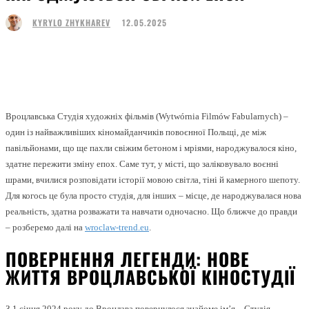
12.05.2025
KYRYLO ZHYKHAREV
Facebook
Twitter
Pinterest
WhatsApp
Вроцлавська Студія художніх фільмів (Wytwórnia Filmów Fabularnych) –
один із найважливіших кіномайданчиків повоєнної Польщі, де між
павільйонами, що ще пахли свіжим бетоном і мріями, народжувалося кіно,
здатне пережити зміну епох. Саме тут, у місті, що заліковувало воєнні
шрами, вчилися розповідати історії мовою світла, тіні й камерного шепоту.
Для когось це була просто студія, для інших – місце, де народжувалася нова
реальність, здатна розважати та навчати одночасно. Що ближче до правди
– розберемо далі на
wroclaw-trend.eu
.
ПОВЕРНЕННЯ ЛЕГЕНДИ: НОВЕ
ЖИТТЯ ВРОЦЛАВСЬКОЇ КІНОСТУДІЇ
З 1 січня 2024 року до Вроцлава повернулося знайоме ім’я – Студія