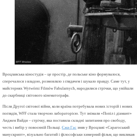
Вроцлавська кіностудія – це простір, де польське кіно формувалося,
сперечалося з владою, розмовляло з глядачем і шукало правду. Саме тут, у
майстернях Wytwórni Filmów Fabularnych, народилися стрічки, що увійшли
до скарбниці світового кінематографа.
Після Другої світової війни, коли країна потребувала нових історій і нових
поглядів, WFF стала творчою лабораторією. Тут знімали «Попіл і діамант»
Анджея Вайди – стрічку, яка поставила складні запитання про свободу,
честь і вибір у повоєнній Польщі.
Єжи Гас
зняв у Вроцлаві «Сарагоський
манускрипт», візуально багатий і філософськи химерний фільм, що викликав