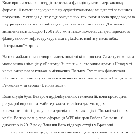
Коли вроцлавська кіностудія перестала функціонувати в державному
форматі, її потенціал у сучасному аудіовізуальному ландшафті залишився
потужним. У складі Центру аудіовізуальних технологій вона продовжувала
підтримувати як кіновиробництво, так і освітні ініціативи. Дві великі
знімальні зали площею 1250 і 500 м², а також можливості для підводного
фільмування – інфраструктура, яка є рідкістю навіть у масштабах
Центральної Європи.
На цих майданчиках створювались помітні кінопроєкти. Саме тут оживала
мальовнича анімація у «Вашому Вінсенті», а історична драма «Назад у ті
часи» занурювала глядача в міжвоєнну Польщу. Тут також фільмували
«Селян» – анімаційну стрічку в живописному стилі за твором Владислава
Реймонта – та серіал «Велика вода».
Коли студія була Центром аудіовізуальних технологій, вона проводила
регулярні воркшопи, майстер-класи, тренінги для молодих
кінематографістів, залучаючи досвідчених фахівців із Польщі та інших
країн. Велику роль у трансформації WFF відіграв Роберт Банасяк – її
директор із 2012 року. Завдяки його підходу студія у Вроцлаві
перетворилася на місце, де класика кіномистецтва зустрічається з енергією