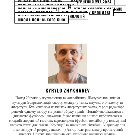
КІНОСТУДІЯ ІМЕНІ ВАЙДИ
ПОВЕРНЕННЯ WFF 2024
ПОЛЬСЬКІ РЕЖИСЕРИ КЛАСИКИ
ПОЛЬСЬКА КІНОІНДУСТРІЯ
СТУДІЯ ХУДОЖНІХ ФІЛЬМІВ
ФІЛЬМИ І ВРОЦЛАВ
ФІЛЬМУВАННЯ У ВРОЦЛАВІ
ЦЕНТР АУДІОВІЗУАЛЬНИХ ТЕХНОЛОГІЙ
ШКОЛА ПОЛЬСЬКОГО КІНО
KYRYLO ZHYKHAREV
Понад 20 років у журналістиці та копірайтингу. Шанувальник якісної
культури й окремих видів спорту, експерт у темах штучного інтелекту та
літератури. Був критиком на кількох літературних сайтах, у ролі редактора
допоміг одному автору випустити збірку віршів. Поглиблено цікавлюся з
дитинства футболом і шахамии. У час навчання в школі публікувався в
місцевій спортивній газеті як кореспондент (футбол, волейбол), у юному віці
написав статті для газети "Команда" та тижневику "Футбол". У зрілому віці
виконав другий розряд у шахах. :-) Автор телеграм-каналу про штучний
інтелект. Прихильник правильного духовного розвитку людини.