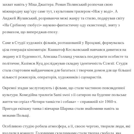
захват навіть у Міка Джаґґера. Роман Полянський розпочав свою
міжнародну кар’єру саме тут, з культовим трилером «Ніж у воді». А
Анджей Жулавський, розриваючи межі жанру та стилю, подарував світу
«На Срібному глобусі» науково-фантастичну оду екзистенції, зняту з
розмахом, що випереджав епоху.
Саме в Студії художніх фільмів, розташованій у Вроцлаві, формувалась
ціла генерація кіномитців: Кшиштоф Кесльовський навчався дивитися на
людину в її буденності, Аґнєшка Голланд училась поєднувати особисте та
політичне, Казімєж Куц досліджував складну ідентичність Сілезії. Студія
стала стартовим майданчиком для багатьох і творчим домом для ще більшої
кількості режисерів, операторів, художників і сценаристів.
Окремої згадки заслуговують і фільми, що стали частиною повсякденної
культури. Комедійна трилогія Sami swoi з її сатирою на буденне польське
життя чи серіал «Чотири танкісти і собака» – справжній хіт 1960-х.
Пригоди екіпажу танка і вівчарки Шарика стали знайомими навіть за
межами Польщі.
Особливою студію робила атмосфера, а її, своєю чергою, творили люди, які
входили в команду. Головними складниками стали творча свобода, яка