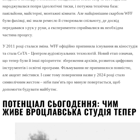
народжувалася попри ідеологічні тиски, і потужна технічна база:
павільйони, майстерні, монтажні кімнати. Але найціннішим скарбом WFF
були фахівці, які знали ремесло й створювали спільноту, де досвід
передавався з рук у руки, а експерименти сприймалися як необхідна
частина процесу.
У 2011 році сталася зміна. WFF офіційно припинила існування як кіностудія
та стала CeTA – Центром аудіовізуальних технологій. Новий етап означав,
що тепер були й інші пріоритети: збереження архівів, розвиток цифрових
інструментів і освітні програми. Фільмування не припинилося повністю,
але акцент змістився. І саме тому повернення назви у 2024 році стало
символічним жестом – ніби пам’ять про минуле повертається, щоб
допомогти будувати майбутнє.
ПОТЕНЦІАЛ СЬОГОДЕННЯ: ЧИМ
ЖИВЕ ВРОЦЛАВСЬКА СТУДІЯ ТЕПЕР