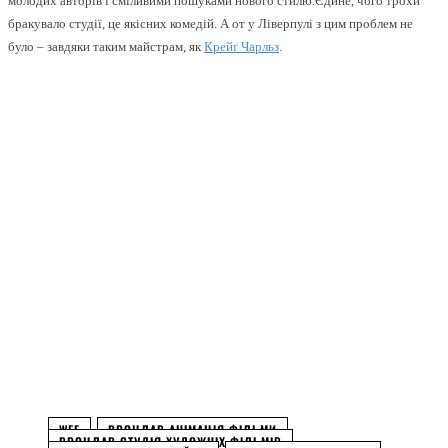
молодих авторів і сміливими пошуками нового стилю.Єдине, чого трохи
бракувало студії, це якісних комедій. А от у Ліверпулі з цим проблем не
було – завдяки таким майстрам, як
Крейґ Чарльз
.
Facebook
Twitter
Pinterest
WhatsApp
WFF
ВРОЦЛАВ АНІМАЦІЯ ФІЛЬМИ
ВРОЦЛАВ СТУДІЯ ХУДОЖНІХ ФІЛЬМІВ