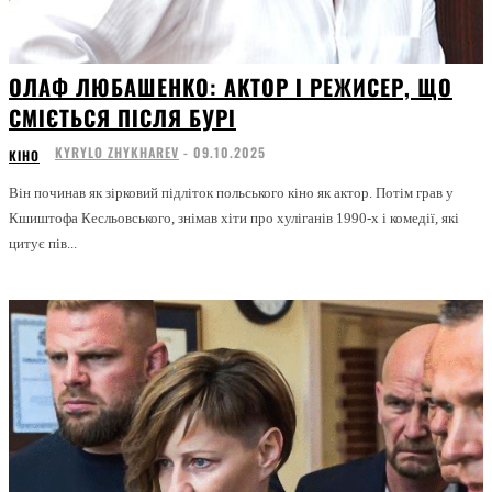
ОЛАФ ЛЮБАШЕНКО: АКТОР І РЕЖИСЕР, ЩО
СМІЄТЬСЯ ПІСЛЯ БУРІ
KYRYLO ZHYKHAREV
-
09.10.2025
КІНО
Він починав як зірковий підліток польського кіно як актор. Потім грав у
Кшиштофа Кесльовського, знімав хіти про хуліганів 1990-х і комедії, які
цитує пів...