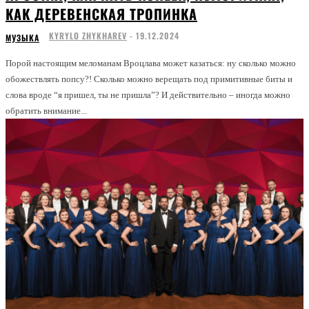
КАК ДЕРЕВЕНСКАЯ ТРОПИНКА
KYRYLO ZHYKHAREV
-
19.12.2024
МУЗЫКА
Порой настоящим меломанам Вроцлава может казаться: ну сколько можно
обожествлять попсу?! Сколько можно верещать под примитивные биты и
слова вроде “я пришел, ты не пришла”? И действительно – иногда можно
обратить внимание...