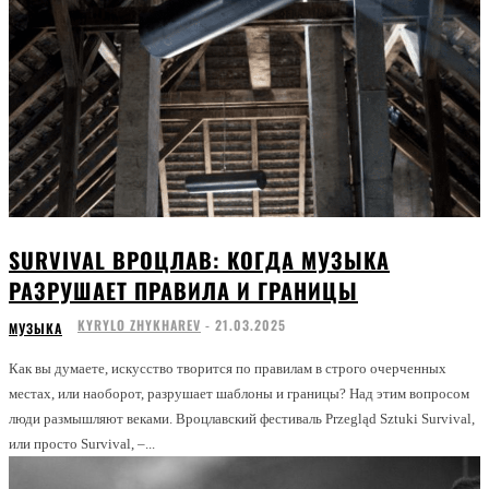
SURVIVAL ВРОЦЛАВ: КОГДА МУЗЫКА
РАЗРУШАЕТ ПРАВИЛА И ГРАНИЦЫ
KYRYLO ZHYKHAREV
-
21.03.2025
МУЗЫКА
Как вы думаете, искусство творится по правилам в строго очерченных
местах, или наоборот, разрушает шаблоны и границы? Над этим вопросом
люди размышляют веками. Вроцлавский фестиваль Przegląd Sztuki Survival,
или просто Survival, –...