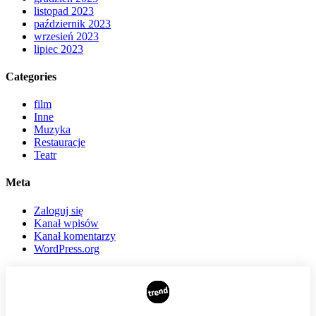
listopad 2023
październik 2023
wrzesień 2023
lipiec 2023
Categories
film
Inne
Muzyka
Restauracje
Teatr
Meta
Zaloguj się
Kanał wpisów
Kanał komentarzy
WordPress.org