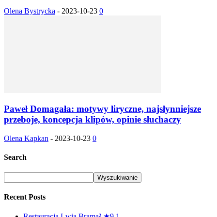
Olena Bystrycka
-
2023-10-23
0
Paweł Domagała: motywy liryczne, najsłynniejsze
przeboje, koncepcja klipów, opinie słuchaczy
Olena Kapkan
-
2023-10-23
0
Search
Recent Posts
Restauracja Lwia Brama² ★9.1