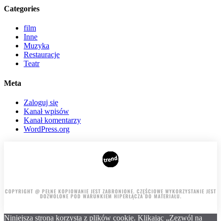
Categories
film
Inne
Muzyka
Restauracje
Teatr
Meta
Zaloguj się
Kanał wpisów
Kanał komentarzy
WordPress.org
AUTORSKI
REKLAMA NA STRONIE
COPYRIGHT @ PEŁNE KOPIOWANIE JEST ZABRONIONE. CZĘŚCIOWE WYKORZYSTANIE JEST
DOZWOLONE POD WARUNKIEM HIPERŁĄCZA DO MATERIAŁU.
Niniejsza strona korzysta z plików cookie. Klikając „Zezwól na