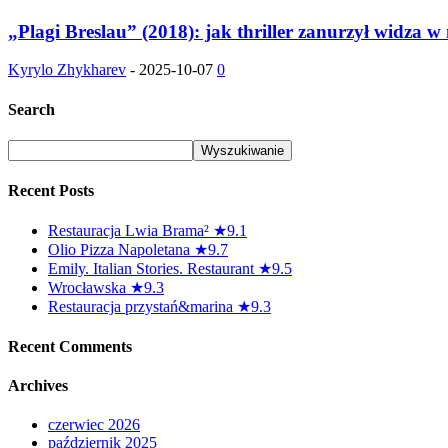
„Plagi Breslau” (2018): jak thriller zanurzył widza
Kyrylo Zhykharev
-
2025-10-07
0
Search
Recent Posts
Restauracja Lwia Brama² ★9.1
Olio Pizza Napoletana ★9.7
Emily. Italian Stories. Restaurant ★9.5
Wrocławska ★9.3
Restauracja przystań&marina ★9.3
Recent Comments
Archives
czerwiec 2026
październik 2025