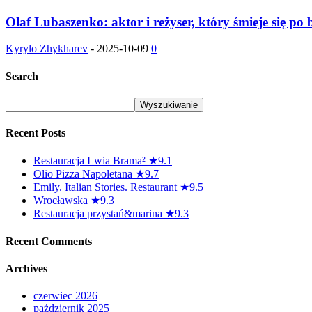
Olaf Lubaszenko: aktor i reżyser, który śmieje się po
Kyrylo Zhykharev
-
2025-10-09
0
Search
Recent Posts
Restauracja Lwia Brama² ★9.1
Olio Pizza Napoletana ★9.7
Emily. Italian Stories. Restaurant ★9.5
Wrocławska ★9.3
Restauracja przystań&marina ★9.3
Recent Comments
Archives
czerwiec 2026
październik 2025